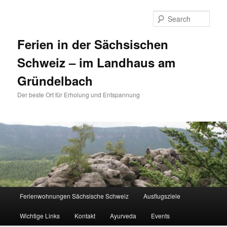
Sear
Ferien in der Sächsischen
Schweiz – im Landhaus am
Gründelbach
Der beste Ort für Erholung und Entspannung
Main menu
Ferienwohnungen Sächsische Schweiz
Ausflugsziele
Skip to primary content
Skip to secondary content
Wichtige Links
Kontakt
Ayurveda
Events