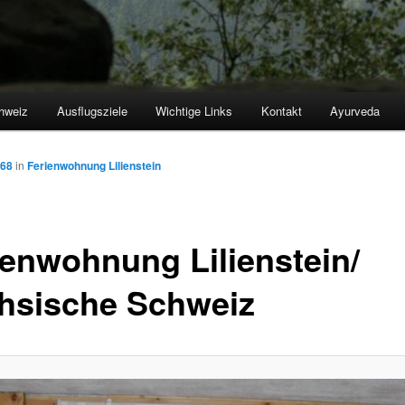
hweiz
Ausflugsziele
Wichtige Links
Kontakt
Ayurveda
768
in
Ferienwohnung Lilienstein
ienwohnung Lilienstein/
hsische Schweiz