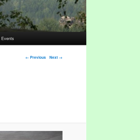
Events
Image navigation
← Previous
Next →