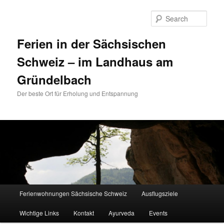
Sear
Ferien in der Sächsischen
Schweiz – im Landhaus am
Gründelbach
Der beste Ort für Erholung und Entspannung
Main menu
Ferienwohnungen Sächsische Schweiz
Ausflugsziele
Skip to primary content
Skip to secondary content
Wichtige Links
Kontakt
Ayurveda
Events