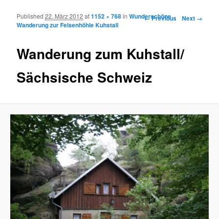
Published
22. März 2012
at
1152 × 768
in
Wunderschöne
Image navigation
← Previous
Next →
Wanderung zur Felsenhöhle Kuhstall
Wanderung zum Kuhstall/
Sächsische Schweiz