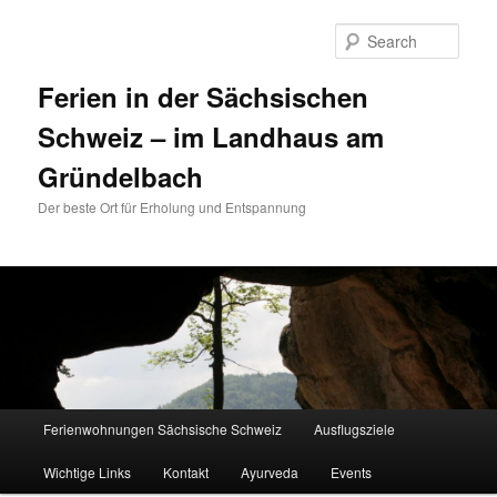
Sear
Ferien in der Sächsischen
Schweiz – im Landhaus am
Gründelbach
Der beste Ort für Erholung und Entspannung
Main menu
Ferienwohnungen Sächsische Schweiz
Ausflugsziele
Skip to primary content
Skip to secondary content
Wichtige Links
Kontakt
Ayurveda
Events