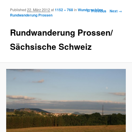
Published
22. März 2012
at
1152 × 768
in
Wunderschöne
Image navigation
← Previous
Next →
Rundwanderung Prossen
Rundwanderung Prossen/
Sächsische Schweiz