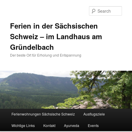
Sear
Ferien in der Sächsischen
Schweiz – im Landhaus am
Gründelbach
Der beste Ort für Erholung und Entspannung
Main menu
Ferienwohnungen Sächsische Schweiz
Ausflugsziele
Skip to primary content
Skip to secondary content
Wichtige Links
Kontakt
Ayurveda
Events