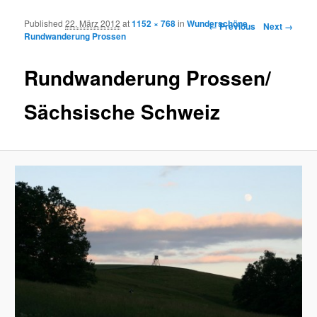
Published
22. März 2012
at
1152 × 768
in
Wunderschöne
Image navigation
← Previous
Next →
Rundwanderung Prossen
Rundwanderung Prossen/
Sächsische Schweiz