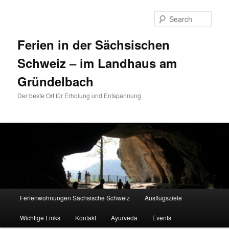
Sear
Ferien in der Sächsischen
Schweiz – im Landhaus am
Gründelbach
Der beste Ort für Erholung und Entspannung
Main menu
Ferienwohnungen Sächsische Schweiz
Ausflugsziele
Skip to primary content
Skip to secondary content
Wichtige Links
Kontakt
Ayurveda
Events