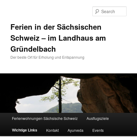
Sear
Ferien in der Sächsischen
Schweiz – im Landhaus am
Gründelbach
Der beste Ort für Erholung und Entspannung
Main menu
Ferienwohnungen Sächsische Schweiz
Ausflugsziele
Skip to primary content
Skip to secondary content
Wichtige Links
Kontakt
Ayurveda
Events