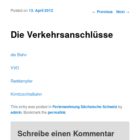
Posted on
13. April 2012
Post navigation
←
Previous
Next
→
Die Verkehrsanschlüsse
die Bahn
VVO
Raddampfer
Kirnitzschtalbahn
This entry was posted in
Ferienwohnung Sächsische Schweiz
by
admin
. Bookmark the
permalink
.
Schreibe einen Kommentar