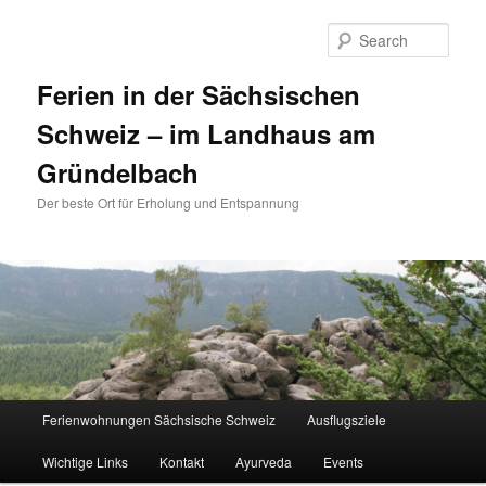
Sear
Ferien in der Sächsischen
Schweiz – im Landhaus am
Gründelbach
Der beste Ort für Erholung und Entspannung
Main menu
Ferienwohnungen Sächsische Schweiz
Ausflugsziele
Skip to primary content
Skip to secondary content
Wichtige Links
Kontakt
Ayurveda
Events