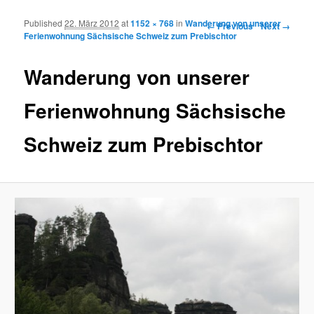
Published
22. März 2012
at
1152 × 768
in
Wanderung von unserer
Image navigation
← Previous
Next →
Ferienwohnung Sächsische Schweiz zum Prebischtor
Wanderung von unserer
Ferienwohnung Sächsische
Schweiz zum Prebischtor