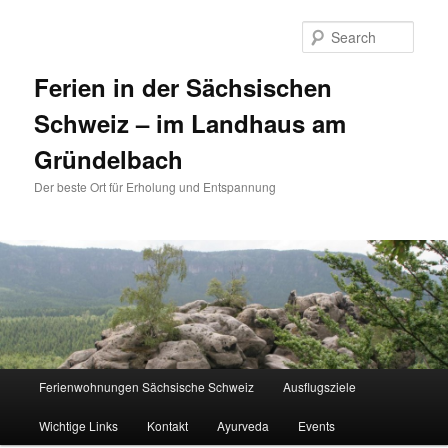
Sear
Ferien in der Sächsischen
Schweiz – im Landhaus am
Gründelbach
Der beste Ort für Erholung und Entspannung
Main menu
Ferienwohnungen Sächsische Schweiz
Ausflugsziele
Skip to primary content
Skip to secondary content
Wichtige Links
Kontakt
Ayurveda
Events