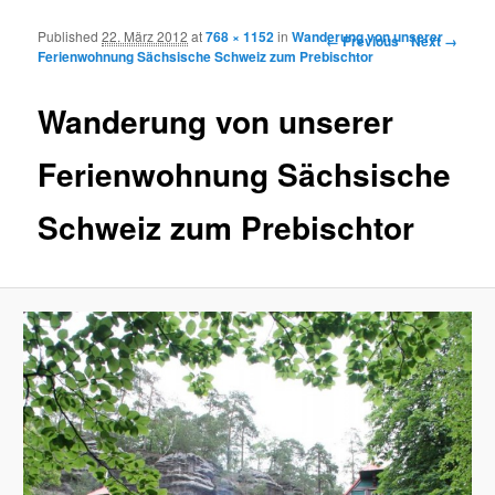
Published
22. März 2012
at
768 × 1152
in
Wanderung von unserer
Image navigation
← Previous
Next →
Ferienwohnung Sächsische Schweiz zum Prebischtor
Wanderung von unserer
Ferienwohnung Sächsische
Schweiz zum Prebischtor