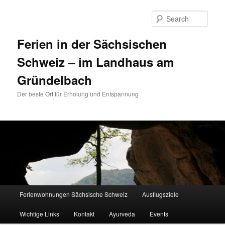
Sear
Ferien in der Sächsischen
Schweiz – im Landhaus am
Gründelbach
Der beste Ort für Erholung und Entspannung
Main menu
Ferienwohnungen Sächsische Schweiz
Ausflugsziele
Skip to primary content
Skip to secondary content
Wichtige Links
Kontakt
Ayurveda
Events