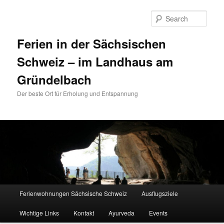
Sear
Ferien in der Sächsischen
Schweiz – im Landhaus am
Gründelbach
Der beste Ort für Erholung und Entspannung
Main menu
Ferienwohnungen Sächsische Schweiz
Ausflugsziele
Skip to primary content
Skip to secondary content
Wichtige Links
Kontakt
Ayurveda
Events