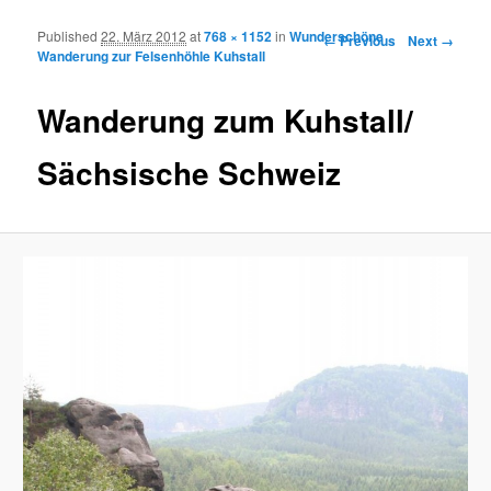
Published
22. März 2012
at
768 × 1152
in
Wunderschöne
Image navigation
← Previous
Next →
Wanderung zur Felsenhöhle Kuhstall
Wanderung zum Kuhstall/
Sächsische Schweiz