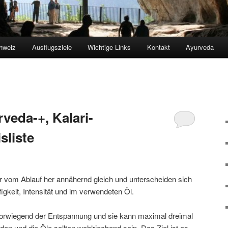
hweiz
Ausflugsziele
Wichtige Links
Kontakt
Ayurveda
veda-+, Kalari-
sliste
ir vom Ablauf her annähernd gleich und unterscheiden sich
ufigkeit, Intensität und im verwendeten Öl.
vorwiegend der Entspannung und sie kann maximal dreimal
en und die Öle sollten wohlriechend sein. Das Ziel ist es