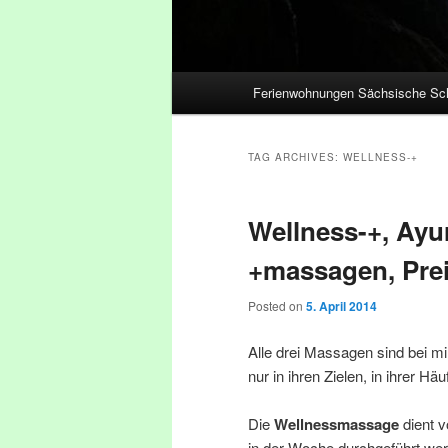
Main menu
Ferienwohnungen Sächsische Sc
Skip to primary content
Skip to secondary content
TAG ARCHIVES:
WELLNESS-+
Wellness-+, Ayur
+massagen, Prei
Posted on
5. April 2014
Alle drei Massagen sind bei m
nur in ihren Zielen, in ihrer Hä
Die
Wellnessmassage
dient 
in der Woche durchgeführt werd