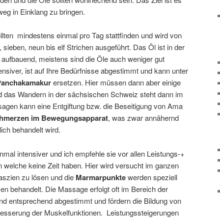
eg in Einklang zu bringen.
llten mindestens einmal pro Tag stattfinden und wird von
, sieben, neun bis elf Strichen ausgeführt. Das Öl ist in der
r aufbauend, meistens sind die Öle auch weniger gut
tensiver, ist auf Ihre Bedürfnisse abgestimmt und kann unter
Panchakamakur
ersetzen. Hier müssen dann aber einige
d das Wandern in der sächsischen Schweiz steht dann im
sagen kann eine Entgiftung bzw. die Beseitigung von Ama
chmerzen im Bewegungsapparat
, was zwar annähernd
lich behandelt wird.
inmal intensiver und ich empfehle sie vor allen Leistungs-+
n welche keine Zeit haben. Hier wird versucht im ganzen
aszien zu lösen und die
Marmarpunkte
werden speziell
en behandelt. Die Massage erfolgt oft im Bereich der
nd entsprechend abgestimmt und fördern die Bildung von
besserung der Muskelfunktionen. Leistungssteigerungen