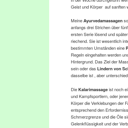
Geist und Körper auf sanften w
Meine
Ayurvedamassagen
so
anfangs drei Strichen über fünf
ersten Serie lösend und späte
riechend. Sie ist wesentlich in
bestimmten Umständen eine
Regeln eingehalten werden un
Hintergrund. Das Ziel der Mas
sein oder das
Lindern von S
dasselbe ist , aber unterschied
Die
Kalarimassage
ist noch e
und Kampfsportlern, oder jene
Körper die Verklebungen der F
entsprechend den Erforderniss
Schmerzgrenze und die Öle si
Gelenkflüssigkeit und der Ver