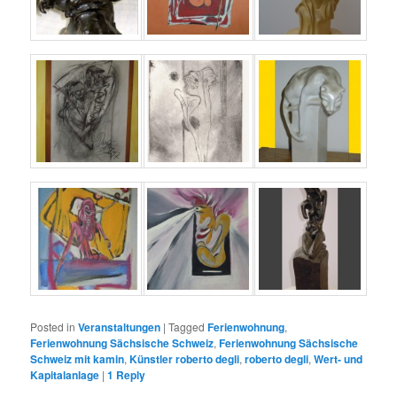
Posted in
Veranstaltungen
|
Tagged
Ferienwohnung
,
Ferienwohnung Sächsische Schweiz
,
Ferienwohnung Sächsische
Schweiz mit kamin
,
Künstler roberto degli
,
roberto degli
,
Wert- und
Kapitalanlage
|
1
Reply