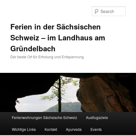
Sear
Ferien in der Sächsischen
Schweiz – im Landhaus am
Gründelbach
Der beste Ort für Erholung und Entspannung
Main menu
Ferienwohnungen Sächsische Schweiz
Ausflugsziele
Skip to primary content
Skip to secondary content
Wichtige Links
Kontakt
Ayurveda
Events