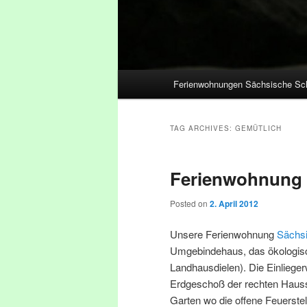
Main menu
Ferienwohnungen Sächsische Sc
Skip to primary content
Skip to secondary content
TAG ARCHIVES:
GEMÜTLICH
Ferienwohnung 
Posted on
2. April 2012
Unsere Ferienwohnung
Sächs
Umgebindehaus, das ökologisch
Landhausdielen). Die Einliege
Erdgeschoß der rechten Hausse
Garten wo die offene Feuerste