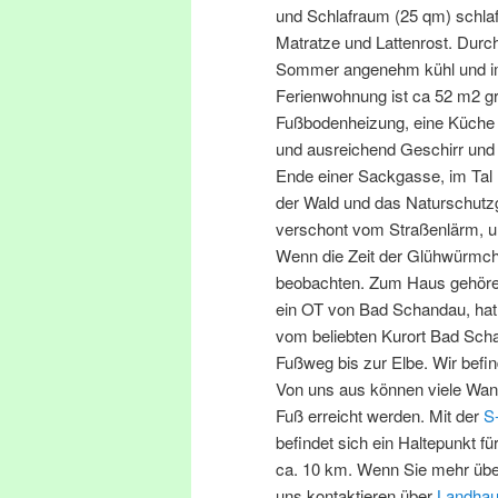
und Schlafraum (25 qm) schlaf
Matratze und Lattenrost. Durc
Sommer angenehm kühl und im
Ferienwohnung ist ca 52 m2 gr
Fußbodenheizung, eine Küche 
und ausreichend Geschirr und
Ende einer Sackgasse, im Tal
der Wald und das Naturschutz
verschont vom Straßenlärm, u
Wenn die Zeit der Glühwürmch
beobachten. Zum Haus gehören
ein OT von Bad Schandau, hat 
vom beliebten Kurort Bad Sch
Fußweg bis zur Elbe. Wir befi
Von uns aus können viele Wande
Fuß erreicht werden. Mit der
S
befindet sich ein Haltepunkt 
ca. 10 km. Wenn Sie mehr übe
uns kontaktieren über
Landhau