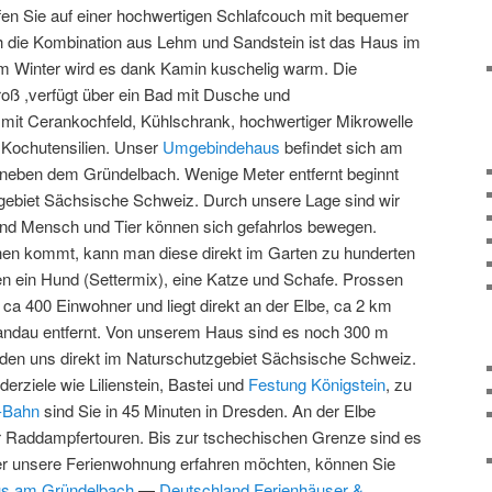
en Sie auf einer hochwertigen Schlafcouch mit bequemer
h die Kombination aus Lehm und Sandstein ist das Haus im
 Winter wird es dank Kamin kuschelig warm. Die
oß ,verfügt über ein Bad mit Dusche und
mit Cerankochfeld, Kühlschrank, hochwertiger Mikrowelle
 Kochutensilien. Unser
Umgebindehaus
befindet sich am
 neben dem Gründelbach. Wenige Meter entfernt beginnt
gebiet Sächsische Schweiz. Durch unsere Lage sind wir
nd Mensch und Tier können sich gefahrlos bewegen.
en kommt, kann man diese direkt im Garten zu hunderten
 ein Hund (Settermix), eine Katze und Schafe. Prossen
ca 400 Einwohner und liegt direkt an der Elbe, ca 2 km
andau entfernt. Von unserem Haus sind es noch 300 m
nden uns direkt im Naturschutzgebiet Sächsische Schweiz.
rziele wie Lilienstein, Bastei und
Festung Königstein
, zu
-Bahn
sind Sie in 45 Minuten in Dresden. An der Elbe
für Raddampfertouren. Bis zur tschechischen Grenze sind es
r unsere Ferienwohnung erfahren möchten, können Sie
s am Gründelbach
—
Deutschland Ferienhäuser &