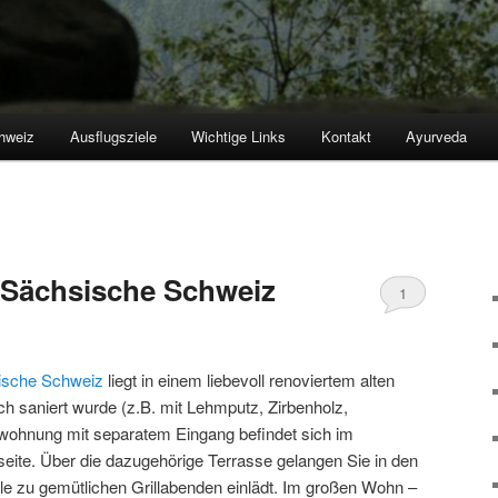
hweiz
Ausflugsziele
Wichtige Links
Kontakt
Ayurveda
Sächsische Schweiz
1
ische Schweiz
liegt in einem liebevoll renoviertem alten
 saniert wurde (z.B. mit Lehmputz, Zirbenholz,
rwohnung mit separatem Eingang befindet sich im
ite. Über die dazugehörige Terrasse gelangen Sie in den
lle zu gemütlichen Grillabenden einlädt. Im großen Wohn –