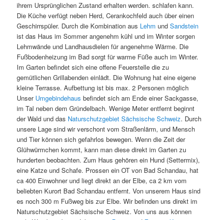
ihrem Ursprünglichen Zustand erhalten werden. schlafen kann.
Die Küche verfügt neben Herd, Cerankochfeld auch über einen
Geschirrspüler. Durch die Kombination aus
Lehm
und
Sandstein
ist das Haus im Sommer angenehm kühl und im Winter sorgen
Lehmwände und Landhausdielen für angenehme Wärme. Die
Fußbodenheizung im Bad sorgt für warme Füße auch im Winter.
Im Garten befindet sich eine offene Feuerstelle die zu
gemütlichen Grillabenden einlädt. Die Wohnung hat eine eigene
kleine Terrasse. Aufbettung ist bis max. 2 Personen möglich
Unser
Umgebindehaus
befindet sich am Ende einer Sackgasse,
im Tal neben dem Gründelbach. Wenige Meter entfernt beginnt
der Wald und das
Naturschutzgebiet Sächsische Schweiz
. Durch
unsere Lage sind wir verschont vom Straßenlärm, und Mensch
und Tier können sich gefahrlos bewegen. Wenn die Zeit der
Glühwürmchen kommt, kann man diese direkt im Garten zu
hunderten beobachten. Zum Haus gehören ein Hund (Settermix),
eine Katze und Schafe. Prossen ein OT von Bad Schandau, hat
ca 400 Einwohner und liegt direkt an der Elbe, ca 2 km vom
beliebten Kurort Bad Schandau entfernt. Von unserem Haus sind
es noch 300 m Fußweg bis zur Elbe. Wir befinden uns direkt im
Naturschutzgebiet Sächsische Schweiz. Von uns aus können