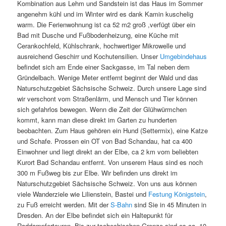
Kombination aus Lehm und Sandstein ist das Haus im Sommer
angenehm kühl und im Winter wird es dank Kamin kuschelig
warm. Die Ferienwohnung ist ca 52 m2 groß ,verfügt über ein
Bad mit Dusche und Fußbodenheizung, eine Küche mit
Cerankochfeld, Kühlschrank, hochwertiger Mikrowelle und
ausreichend Geschirr und Kochutensilien. Unser
Umgebindehaus
befindet sich am Ende einer Sackgasse, im Tal neben dem
Gründelbach. Wenige Meter entfernt beginnt der Wald und das
Naturschutzgebiet Sächsische Schweiz. Durch unsere Lage sind
wir verschont vom Straßenlärm, und Mensch und Tier können
sich gefahrlos bewegen. Wenn die Zeit der Glühwürmchen
kommt, kann man diese direkt im Garten zu hunderten
beobachten. Zum Haus gehören ein Hund (Settermix), eine Katze
und Schafe. Prossen ein OT von Bad Schandau, hat ca 400
Einwohner und liegt direkt an der Elbe, ca 2 km vom beliebten
Kurort Bad Schandau entfernt. Von unserem Haus sind es noch
300 m Fußweg bis zur Elbe. Wir befinden uns direkt im
Naturschutzgebiet Sächsische Schweiz. Von uns aus können
viele Wanderziele wie Lilienstein, Bastei und
Festung Königstein
,
zu Fuß erreicht werden. Mit der
S-Bahn
sind Sie in 45 Minuten in
Dresden. An der Elbe befindet sich ein Haltepunkt für
Raddampfertouren. Bis zur tschechischen Grenze sind es ca. 10