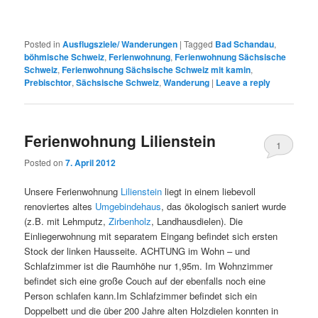
Posted in
Ausflugsziele/ Wanderungen
|
Tagged
Bad Schandau
,
böhmische Schweiz
,
Ferienwohnung
,
Ferienwohnung Sächsische
Schweiz
,
Ferienwohnung Sächsische Schweiz mit kamin
,
Prebischtor
,
Sächsische Schweiz
,
Wanderung
|
Leave a reply
Ferienwohnung Lilienstein
1
Posted on
7. April 2012
Unsere Ferienwohnung
Lilienstein
liegt in einem liebevoll
renoviertes altes
Umgebindehaus
, das ökologisch saniert wurde
(z.B. mit Lehmputz,
Zirbenholz
, Landhausdielen). Die
Einliegerwohnung mit separatem Eingang befindet sich ersten
Stock der linken Hausseite. ACHTUNG im Wohn – und
Schlafzimmer ist die Raumhöhe nur 1,95m. Im Wohnzimmer
befindet sich eine große Couch auf der ebenfalls noch eine
Person schlafen kann.Im Schlafzimmer befindet sich ein
Doppelbett und die über 200 Jahre alten Holzdielen konnten in