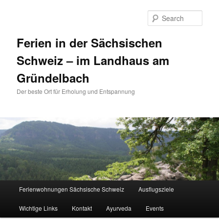
Sear
Ferien in der Sächsischen
Schweiz – im Landhaus am
Gründelbach
Der beste Ort für Erholung und Entspannung
Main menu
Ferienwohnungen Sächsische Schweiz
Ausflugsziele
Skip to primary content
Skip to secondary content
Wichtige Links
Kontakt
Ayurveda
Events