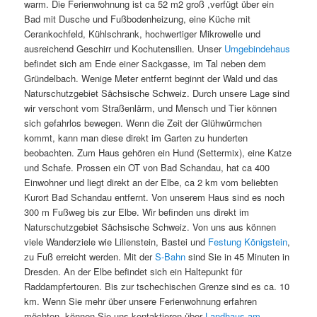
warm. Die Ferienwohnung ist ca 52 m2 groß ,verfügt über ein
Bad mit Dusche und Fußbodenheizung, eine Küche mit
Cerankochfeld, Kühlschrank, hochwertiger Mikrowelle und
ausreichend Geschirr und Kochutensilien. Unser
Umgebindehaus
befindet sich am Ende einer Sackgasse, im Tal neben dem
Gründelbach. Wenige Meter entfernt beginnt der Wald und das
Naturschutzgebiet Sächsische Schweiz. Durch unsere Lage sind
wir verschont vom Straßenlärm, und Mensch und Tier können
sich gefahrlos bewegen. Wenn die Zeit der Glühwürmchen
kommt, kann man diese direkt im Garten zu hunderten
beobachten. Zum Haus gehören ein Hund (Settermix), eine Katze
und Schafe. Prossen ein OT von Bad Schandau, hat ca 400
Einwohner und liegt direkt an der Elbe, ca 2 km vom beliebten
Kurort Bad Schandau entfernt. Von unserem Haus sind es noch
300 m Fußweg bis zur Elbe. Wir befinden uns direkt im
Naturschutzgebiet Sächsische Schweiz. Von uns aus können
viele Wanderziele wie Lilienstein, Bastei und
Festung Königstein
,
zu Fuß erreicht werden. Mit der
S-Bahn
sind Sie in 45 Minuten in
Dresden. An der Elbe befindet sich ein Haltepunkt für
Raddampfertouren. Bis zur tschechischen Grenze sind es ca. 10
km. Wenn Sie mehr über unsere Ferienwohnung erfahren
möchten, können Sie uns kontaktieren über
Landhaus am