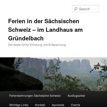
Sear
Ferien in der Sächsischen
Schweiz – im Landhaus am
Gründelbach
Der beste Ort für Erholung und Entspannung
Main menu
Ferienwohnungen Sächsische Schweiz
Ausflugsziele
Skip to primary content
Skip to secondary content
Wichtige Links
Kontakt
Ayurveda
Events